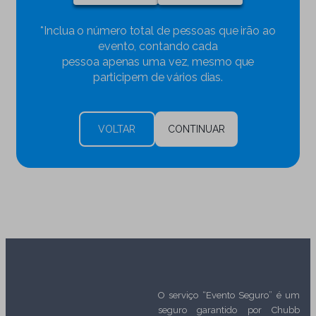
*Inclua o número total de pessoas que irão ao
evento, contando cada
pessoa apenas uma vez, mesmo que
participem de vários dias.
VOLTAR
CONTINUAR
O serviço “Evento Seguro” é um
seguro garantido por Chubb