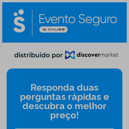
Responda duas
perguntas rápidas e
descubra o melhor
preço!