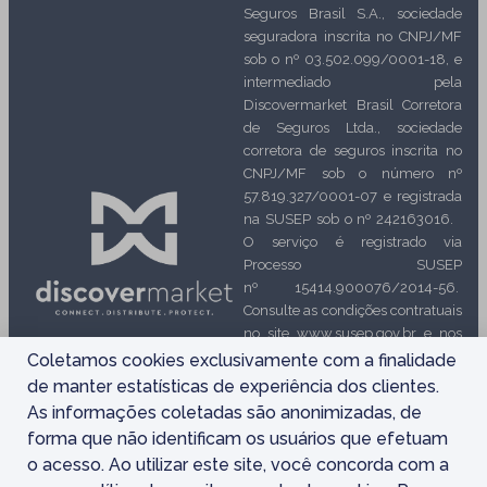
Seguros Brasil S.A., sociedade
seguradora inscrita no CNPJ/MF
sob o nº 03.502.099/0001-18, e
intermediado pela
Discovermarket Brasil Corretora
de Seguros Ltda., sociedade
corretora de seguros inscrita no
CNPJ/MF sob o número nº
57.819.327/0001-07 e registrada
na SUSEP sob o nº 242163016.
O serviço é registrado via
Processo SUSEP
nº 15414.900076/2014-56.
Consulte as condições contratuais
no site www.susep.gov.br e nos
Termos e condições. O registro
Coletamos cookies exclusivamente com a finalidade
deste produto na SUSEP é
de manter estatísticas de experiência dos clientes.
automático e não implica, por
As informações coletadas são anonimizadas, de
parte da Autarquia, incentivo ou
forma que não identificam os usuários que efetuam
recomendação a sua
o acesso. Ao utilizar este site, você concorda com a
comercialização. Ouvidoria