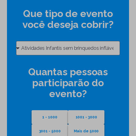
Que tipo de evento
você deseja cobrir?
Quantas pessoas
participarão do
evento?
1 - 1000
1001 - 3000
3001 - 5000
Mais de 5000