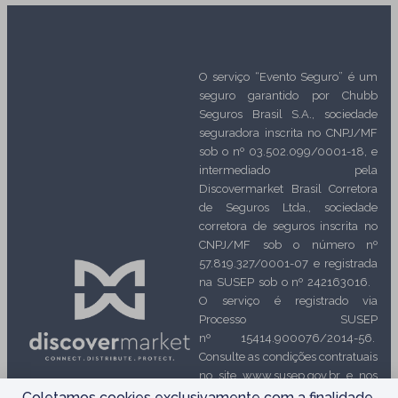
O serviço “Evento Seguro” é um
seguro garantido por Chubb
Seguros Brasil S.A., sociedade
seguradora inscrita no CNPJ/MF
sob o nº 03.502.099/0001-18, e
intermediado pela
Discovermarket Brasil Corretora
de Seguros Ltda., sociedade
corretora de seguros inscrita no
CNPJ/MF sob o número nº
57.819.327/0001-07 e registrada
na SUSEP sob o nº 242163016.
O serviço é registrado via
Processo SUSEP
nº 15414.900076/2014-56.
Consulte as condições contratuais
no site www.susep.gov.br e nos
Termos e condições. O registro
Coletamos cookies exclusivamente com a finalidade